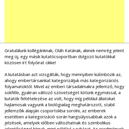
Gratulálunk kollégánknak, Oláh Katának, akinek nemrég jelent
meg új, egy másik kutatócsoportban dolgozó kutatókkal
közösen írt folyóirat cikke!
A kutatásban azt vizsgálták, hogy mennyiben különbözik az,
ahogy embertársainkat kategorizáljuk más kategorizációs
folyamatoktól. Mivel az emberi társadalmakra jellemző, hogy
sokféle, gyakran változó szövetséget kötünk egymással, a
kutatók feltételezése az volt, hogy míg például állatokat
hajlamosak vagyunk a biológiailag meghatározott, stabil
jellemzőik alapján csoportokba sorolni, az emberek
esetében a kategorizáció során hangsúlyosabbak azok a
jelzések, amelyek időben változhatnak és szimbolikus
jelentőséggel bírnak, mint például a ruházat. Az eredmények