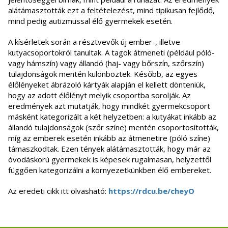
alátámasztották ezt a feltételezést, mind tipikusan fejlődő,
mind pedig autizmussal élő gyermekek esetén.
A kísérletek során a résztvevők új ember-, illetve
kutyacsoportokról tanultak. A tagok átmeneti (például póló-
vagy hámszín) vagy állandó (haj- vagy bőrszín, szőrszín)
tulajdonságok mentén különböztek. Később, az egyes
élőlényeket ábrázoló kártyák alapján el kellett dönteniük,
hogy az adott élőlényt melyik csoportba sorolják. Az
eredmények azt mutatják, hogy mindkét gyermekcsoport
másként kategorizált a két helyzetben: a kutyákat inkább az
állandó tulajdonságok (szőr színe) mentén csoportosították,
míg az emberek esetén inkább az átmenetire (póló színe)
támaszkodtak. Ezen tények alátámasztották, hogy már az
óvodáskorú gyermekek is képesek rugalmasan, helyzettől
függően kategorizálni a környezetkünkben élő embereket.
Az eredeti cikk itt olvasható:
https://rdcu.be/cheyO