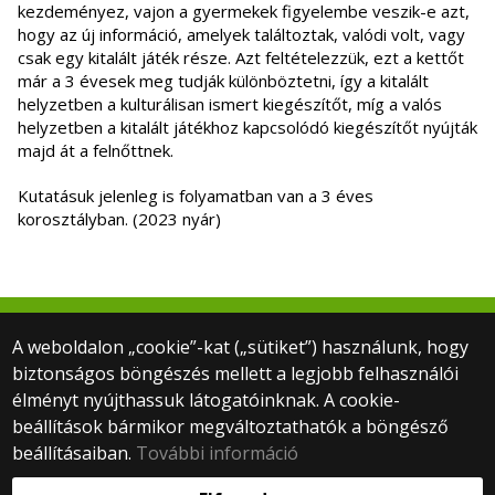
kezdeményez, vajon a gyermekek figyelembe veszik-e azt,
hogy az új információ, amelyek találtoztak, valódi volt, vagy
csak egy kitalált játék része. Azt feltételezzük, ezt a kettőt
már a 3 évesek meg tudják különböztetni, így a kitalált
helyzetben a kulturálisan ismert kiegészítőt, míg a valós
helyzetben a kitalált játékhoz kapcsolódó kiegészítőt nyújták
majd át a felnőttnek.
Kutatásuk jelenleg is folyamatban van a 3 éves
korosztályban. (2023 nyár)
© 2022 ELTE Babalabor
A weboldalon „cookie”-kat („sütiket”) használunk, hogy
1064 Budapest, Izabella utca 46.
biztonságos böngészés mellett a legjobb felhasználói
+36 30 806 3000 mellék: 5654
élményt nyújthassuk látogatóinknak. A cookie-
+36 30 083 9361
beállítások bármikor megváltoztathatók a böngésző
babalabor@ppk.elte.hu
beállításaiban.
További információ
Webfejlesztés: