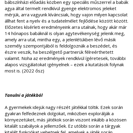
bábszínházi előadás közben egy speciális műszerrel a babák
agya által termelt rendkívül gyenge elektromos jeleket
mérjük, arra vagyunk kíváncsiak, hogy vajon milyen kapcsolat
állhat fent a nyelv és a tudatelmélet fejlődése között között.
Előzetes kísérleti eredményeink arra utalnak, hogy akár már
14 hónapos babáknál is olyan agytevékenység jelenik meg,
amely arra utal, mintha egy, a jelenlétükben lévő másik
személy szempontjából is feldolgoznák a beszédet, és
észre veszik, ha beszélgető partnerük félreérthetett
valamit. Noha az eredmények rendkívül ígéretesek, további
alapos vizsgálatokat igényelnek – ezek a kutatások folynak
most is. (2022 ősz)
Tanulni a játékból
A gyermekek idejük nagy részét játékkal töltik. Ezek során
gyakran felfedeznek dolgokat, miközben explorálják a
környezetüket, más játékok során viszont inkább a közösen
kitalált szabályok a jellemzőek. Ez utóbbi során a tárgyak
kitalált funkciókat vehetnek fel, amelyek a játék során