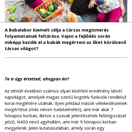
A Babalabor kiemelt célja a társas megismerés
folyamatainak feltárása. Vajon a fejlődés során
miképp kezdik el a babák megérteni az őket körülvevő
társas világot?
Te is úgy értetted, ahogyan én?
Az elmúlt években számos olyan kísérleti eredmény látott
napvilágot, amelyek magas szintű kognitív funkciók rendkívül
korai meglétére utalnak. Ilyen például mások vélekedéseinek
megértése (más néven tudatelmélet), ami már akár 7
hónapos korban, illetve a szavak jelentésének feldolgozását
jelző, N400 nevű agyhullám, ami már 9 hónapos korban
megjelenik. Jelen kutatásunkban, amely során egy