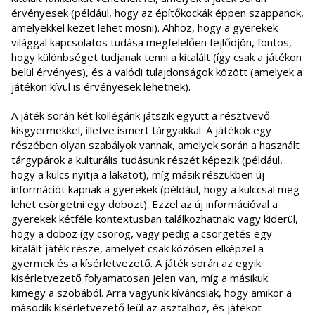
érvényesek (például, hogy az építőkockák éppen szappanok,
amelyekkel kezet lehet mosni). Ahhoz, hogy a gyerekek
világgal kapcsolatos tudása megfelelően fejlődjön, fontos,
hogy különbséget tudjanak tenni a kitalált (így csak a játékon
belül érvényes), és a valódi tulajdonságok között (amelyek a
játékon kívül is érvényesek lehetnek).
A játék során két kollégánk játszik együtt a résztvevő
kisgyermekkel, illetve ismert tárgyakkal. A játékok egy
részében olyan szabályok vannak, amelyek során a használt
tárgypárok a kulturális tudásunk részét képezik (például,
hogy a kulcs nyitja a lakatot), míg másik részükben új
információt kapnak a gyerekek (például, hogy a kulccsal meg
lehet csörgetni egy dobozt). Ezzel az új információval a
gyerekek kétféle kontextusban találkozhatnak: vagy kiderül,
hogy a doboz így csörög, vagy pedig a csörgetés egy
kitalált játék része, amelyet csak közösen elképzel a
gyermek és a kísérletvezető. A játék során az egyik
kísérletvezető folyamatosan jelen van, míg a másikuk
kimegy a szobából. Arra vagyunk kíváncsiak, hogy amikor a
második kísérletvezető leül az asztalhoz, és játékot