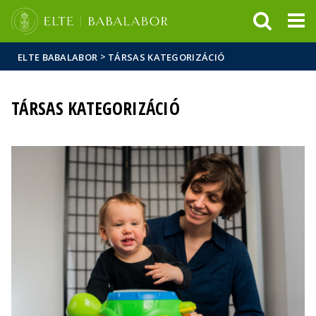
Események
ELTE a
Hírek
sajtóban
>
ELTE BABALABOR
TÁRSAS KATEGORIZÁCIÓ
TÁRSAS KATEGORIZÁCIÓ