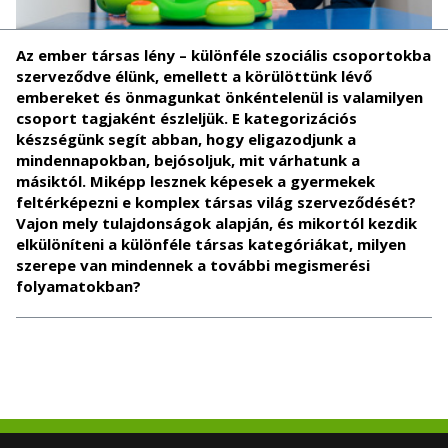
Az ember társas lény – különféle szociális csoportokba
szerveződve élünk, emellett a körülöttünk lévő
embereket és önmagunkat önkéntelenül is valamilyen
csoport tagjaként észleljük. E kategorizációs
készségünk segít abban, hogy eligazodjunk a
mindennapokban, bejósoljuk, mit várhatunk a
másiktól. Miképp lesznek képesek a gyermekek
feltérképezni e komplex társas világ szerveződését?
Vajon mely tulajdonságok alapján, és mikortól kezdik
elkülöníteni a különféle társas kategóriákat, milyen
szerepe van mindennek a további megismerési
folyamatokban?